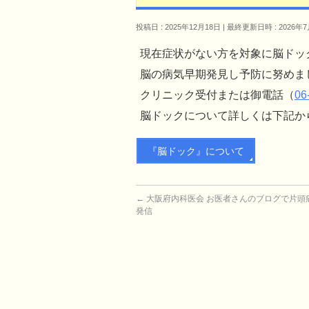
投稿日 : 2025年12月18日
最終更新日時 : 2026年7
現在症状がない方を対象に脳ドッ
脳の病気早期発見し予防に努めま
クリニック受付または御電話（
06
脳ドックについて詳しくは下記か
『脳ドック』について
←
大阪府内科医会 お医者さんのブログで片頭
発信